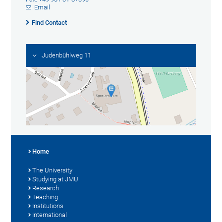
Email
Find Contact
Judenbühlweg 11
Home
The University
Studying at JMU
Research
Teaching
Institutions
International