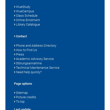
WueStudy
WueCampus
Class Schedule
Online Enrolment
Library Catalogue
Contact
Phone and Address Directory
How to Find Us
Press
Academic Advisory Service
Störungsannahme
Technical Maintenance Service
Need help quickly?
Page options
Sitemap
Picture credits
To top
Last update: