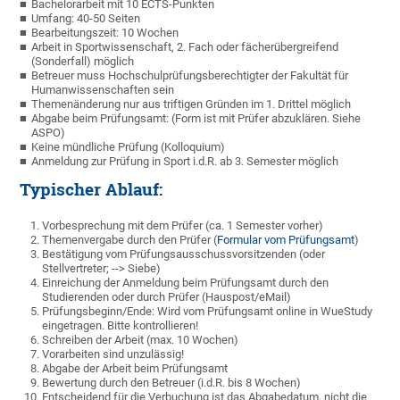
Bachelorarbeit mit 10 ECTS-Punkten
Umfang: 40-50 Seiten
Bearbeitungszeit: 10 Wochen
Arbeit in Sportwissenschaft, 2. Fach oder fächerübergreifend
(Sonderfall) möglich
Betreuer muss Hochschulprüfungsberechtigter der Fakultät für
Humanwissenschaften sein
Themenänderung nur aus triftigen Gründen im 1. Drittel möglich
Abgabe beim Prüfungsamt: (Form ist mit Prüfer abzuklären. Siehe
ASPO)
Keine mündliche Prüfung (Kolloquium)
Anmeldung zur Prüfung in Sport i.d.R. ab 3. Semester möglich
Typischer Ablauf:
Vorbesprechung mit dem Prüfer (ca. 1 Semester vorher)
Themenvergabe durch den Prüfer (
Formular vom Prüfungsamt
)
Bestätigung vom Prüfungsausschussvorsitzenden (oder
Stellvertreter; --> Siebe)
Einreichung der Anmeldung beim Prüfungsamt durch den
Studierenden oder durch Prüfer (Hauspost/eMail)
Prüfungsbeginn/Ende: Wird vom Prüfungsamt online in WueStudy
eingetragen. Bitte kontrollieren!
Schreiben der Arbeit (max. 10 Wochen)
Vorarbeiten sind unzulässig!
Abgabe der Arbeit beim Prüfungsamt
Bewertung durch den Betreuer (i.d.R. bis 8 Wochen)
Entscheidend für die Verbuchung ist das Abgabedatum, nicht die