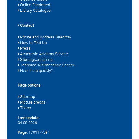
Online Enrolment
Library Catalogue
Contact
Phone and Address Directory
How to Find Us
Press
Academic Advisory Service
Störungsannahme
Technical Maintenance Service
Need help quickly?
Page options
Sitemap
Picture credits
To top
Last update:
04.08.2026
Page:
170117/594