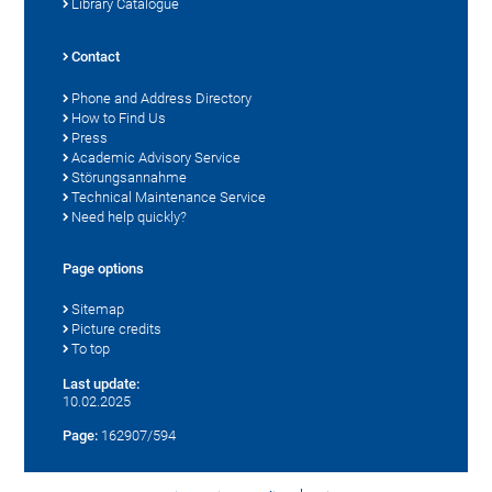
Library Catalogue
Contact
Phone and Address Directory
How to Find Us
Press
Academic Advisory Service
Störungsannahme
Technical Maintenance Service
Need help quickly?
Page options
Sitemap
Picture credits
To top
Last update:
10.02.2025
Page:
162907/594