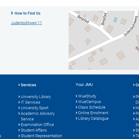
How to Find Us
Judenbühlweg 11
Your JMU
Services
C
WueStudy
University Library
P
WueCampus
s
IT Services
D
Class Schedule
University Sport
H
Online Enrolment
Academic Advisory
P
Library Catalogue
Service
A
Examination Office
S
Student Affairs
S
s
Student Representation
T