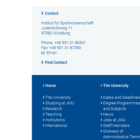
Contact
Institut für Sportwissenschaft
Judenbühlweg 11
97082 Würzburg
Phone: +49 931 31-86501
Fax: +49 931 31-87390
Email
Find Contact
Home
The University
The University
Dates and Deadlines
Studying at JMU
Degree Programme
Research
and Subjects
Teaching
News
Institutions
Jobs at JMU
International
Staff Members
Glossary of
Administrative Term