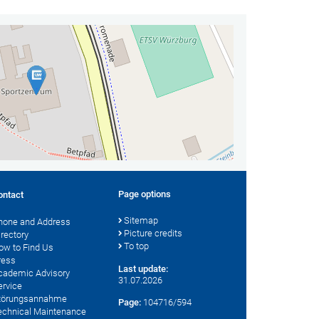
Page options
ontact
Sitemap
hone and Address
Picture credits
irectory
To top
ow to Find Us
ress
Last update:
cademic Advisory
31.07.2026
ervice
törungsannahme
Page:
104716/594
echnical Maintenance