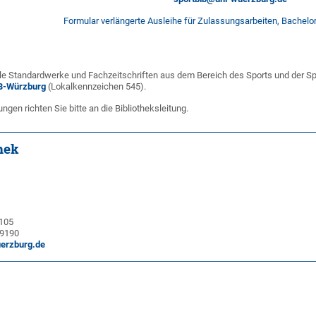
Formular verlängerte Ausleihe für Zulassungsarbeiten, Bachelo
le Standardwerke und Fachzeitschriften aus dem Bereich des Sports und der Sp
UB-Würzburg
(Lokalkennzeichen 545).
en richten Sie bitte an die Bibliotheksleitung.
hek
105
89190
uerzburg.de