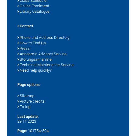
Class Schedule
Online Enrolment
Library Catalogue
Contact
Phone and Address Directory
How to Find Us
Press
Academic Advisory Service
Störungsannahme
Technical Maintenance Service
Need help quickly?
Page options
Sitemap
Picture credits
To top
Last update:
29.11.2023
Page:
101754/594